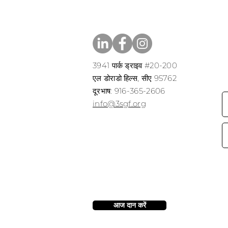
3941 पार्क ड्राइव #20-200
एल डोराडो हिल्स, सीए 95762
​​दूरभाष: 916-365-2606
​info@3sgf.org
आज दान करें