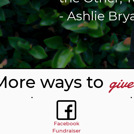
- Ashlie Bry
give
More ways to
Facebook
Fundraiser