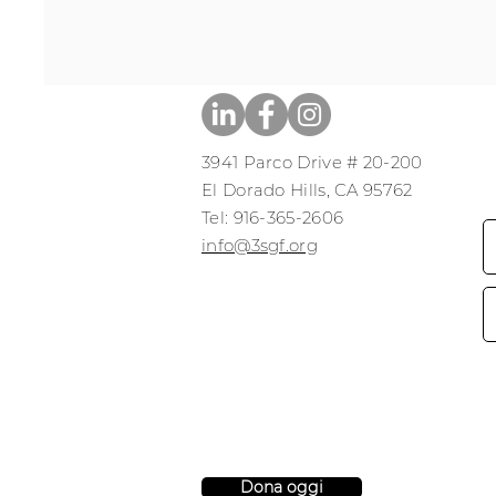
3941 Parco Drive # 20-200
El Dorado Hills, CA 95762
​​Tel: 916-365-2606
​info@3sgf.org
Dona oggi