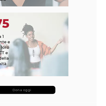
75
 1
nte e
 loro
CT e
della
ità
Dona oggi