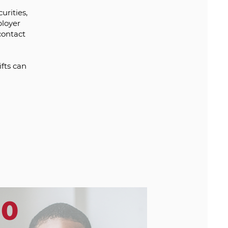
urities,
ployer
contact
ifts can
10