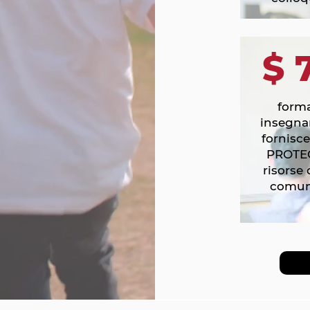
$ 
forma
insegna
fornisce
PROTE
risorse 
comun