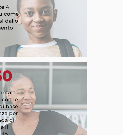
ce 4
su come
i dallo
mento
50
ontatto
 con le
di base
enza per
da di
e il
uio