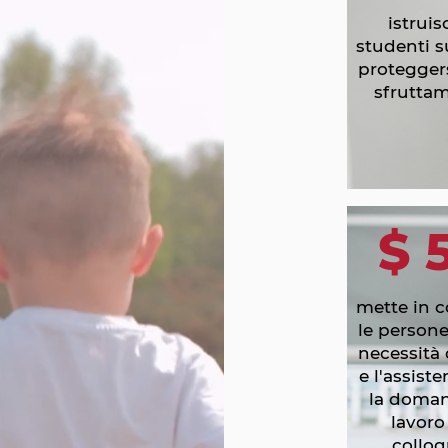
istruis
studenti 
proteggers
sfrutta
$ 
mette in c
le persone
necessità 
e l'assist
la doman
lavoro 
colloq