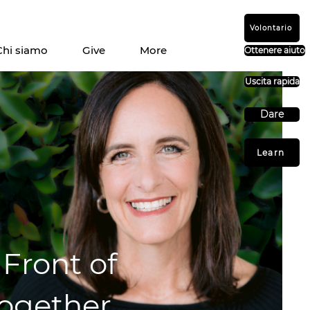
Volontario
Chi siamo
Give
More
Ottenere aiuto
Uscita rapida
Dare
Learn
 Front of
Together.