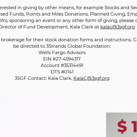
terested in giving by other means, for example Stocks and Sec
sed Funds, Points and Miles Donations, Planned Giving, Em
A's, sponsoring an event or any other form of giving, please 
Director of Fund Development, Kala Clark at
kalac@3sgf.org
 brokerage for their stock donation forms and instructions. G
be directed to 3Strands Global Foundation:
Wells Fargo Advisors
EIN #27-4594317
Account #35314491
DTS #0141
3SGF Contact: Kala Clark,
KalaC@3sgf.org
$ 