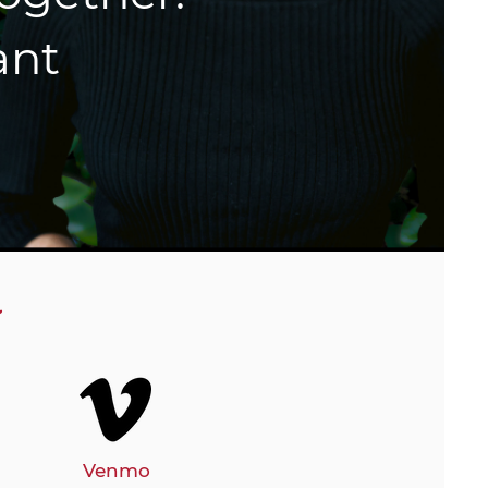
ant
Venmo