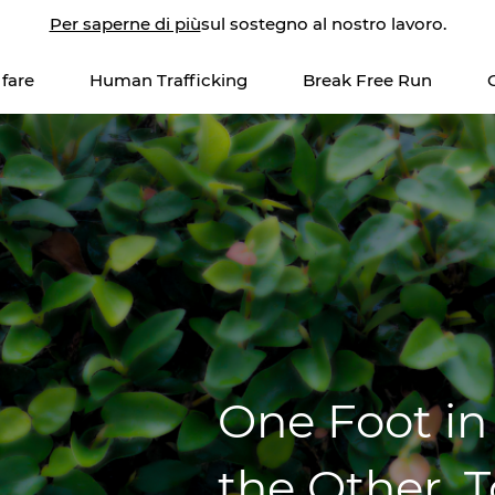
Per saperne di più
sul sostegno al nostro lavoro.
fare
Human Trafficking
Break Free Run
One Foot in
the Other, 