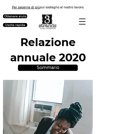
Per saperne di più
sul sostegno al nostro lavoro.
Ottenere aiuto
Uscita rapida
Relazione
annuale 2020
Sommario