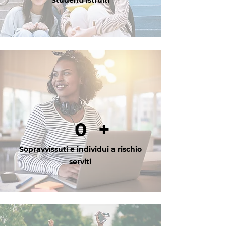
Studenti istruiti
+
0
Sopravvissuti e individui a rischio
serviti