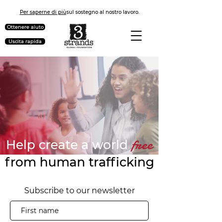
Per saperne di più
sul sostegno al nostro lavoro.
Ottenere aiuto
Uscita rapida
free
Help create a world
from human trafficking
Subscribe to our newsletter