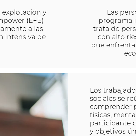
 explotación y
Las pers
Empower (E+E)
programa i
amente a las
trata de per
n intensiva de
con alto ri
que enfrenta
eco
Los trabajador
sociales se r
comprender p
físicas, ment
participante 
y objetivos ú