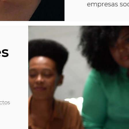
empresas soc
es
ctos