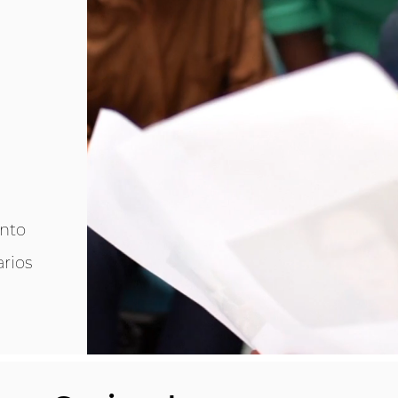
l
nto
rios