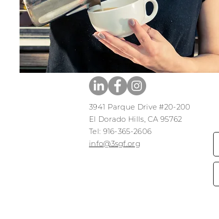
3941 Parque Drive #20-200
El Dorado Hills, CA 95762
​​Tel: 916-365-2606
​info@3sgf.org