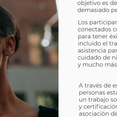
objetivo es 
demasiado p
Los participa
conectados co
para tener éxi
incluido el tr
asistencia par
cuidado de ni
y mucho más
A través de e
personas est
un trabajo so
y certificació
asociación de