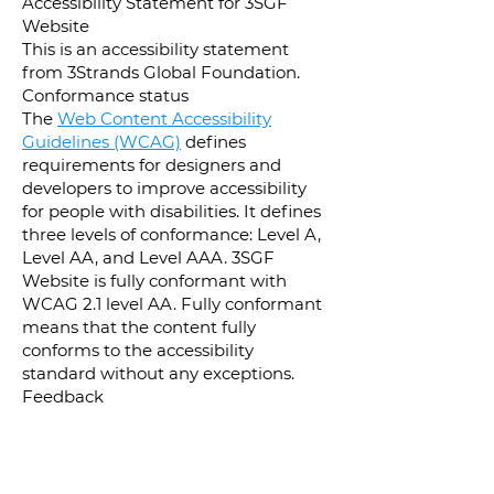
Accessibility Statement for 3SGF
Website
This is an accessibility statement
from 3Strands Global Foundation.
Conformance status
The
Web Content Accessibility
Guidelines (WCAG)
defines
requirements for designers and
developers to improve accessibility
for people with disabilities. It defines
three levels of conformance: Level A,
Level AA, and Level AAA. 3SGF
Website is fully conformant with
WCAG 2.1 level AA. Fully conformant
means that the content fully
conforms to the accessibility
standard without any exceptions.
Feedback
We welcome your feedback on the
accessibility of 3SGF Website. Please
let us know if you encounter
accessibility barriers on 3SGF