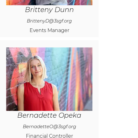
Britteny Dunn
BrittenyD@3sgf.org
Events Manager
Bernadette Opeka
BernadetteO@3sgf.org
Financial Controller