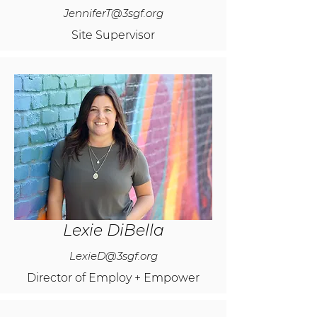
JenniferT@3sgf.org
Site Supervisor
Lexie DiBella
LexieD@3sgf.org
Director of Employ + Empower