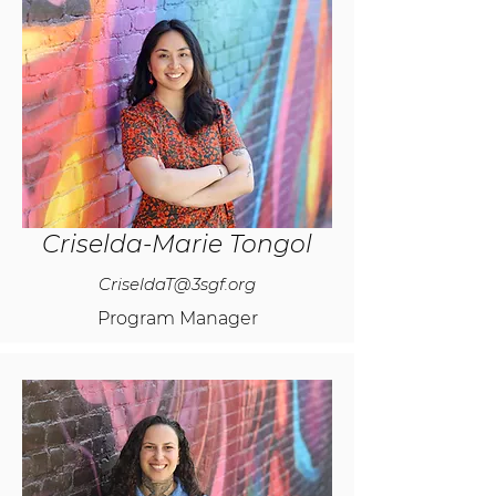
Criselda-Marie Tongol
CriseldaT@3sgf.org
Program Manager