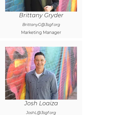
Brittany Gryder
BrittanyG@3sgf.org
Marketing Manager
Josh Loaiza
JoshL@3sgf.org