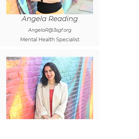
Angela Reading
AngelaR@3sgf.org
Mental Health Specialist
Amanda Taggart
AmandaT@3sgf.org