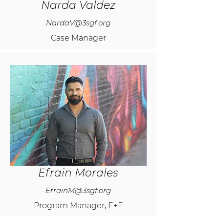
Narda Valdez
NardaV@3sgf.org
Case Manager
Efrain Morales
EfrainM@3sgf.org
Program Manager, E+E