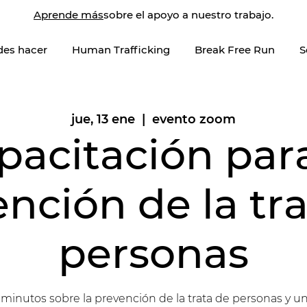
Aprende más
sobre el apoyo a nuestro trabajo.
des hacer
Human Trafficking
Break Free Run
S
jue, 13 ene
  |  
evento zoom
pacitación para
nción de la tr
personas
minutos sobre la prevención de la trata de personas y u