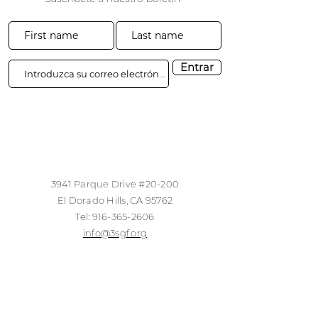
Entrar
3941 Parque Drive #20-200
El Dorado Hills, CA 95762
​​Tel:
916-365-2606
​info@3sgf.org
Inicio de sesión de
Transparencia