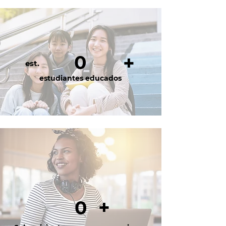
0
+
est.
estudiantes educados
+
0