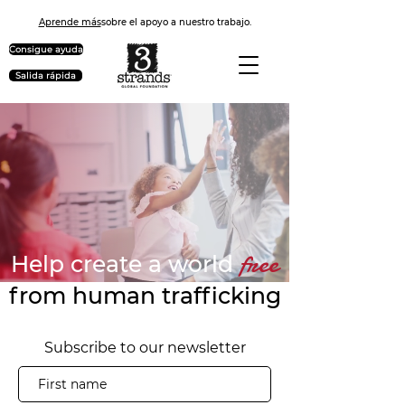
Aprende más
sobre el apoyo a nuestro trabajo.
Consigue ayuda
Salida rápida
free
Help create a world
from human trafficking
Subscribe to our newsletter