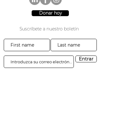
Donar hoy
Suscríbete a nuestro boletín
Entrar
3941 Parque Drive #20-200
El Dorado Hills, CA 95762
​​Tel:
916-365-2606
​info@3sgf.org