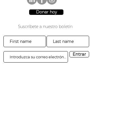
Donar hoy
Suscríbete a nuestro boletín
Entrar
3941 Parque Drive #20-200
El Dorado Hills, CA 95762
​​Tel:
916-365-2606
​info@3sgf.org