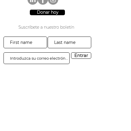
Donar hoy
Suscríbete a nuestro boletín
Entrar
3941 Parque Drive #20-200
El Dorado Hills, CA 95762
​​Tel:
916-365-2606
​info@3sgf.org