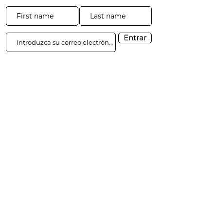
Entrar
3941 Parque Drive #20-200
El Dorado Hills, CA 95762
​​Tel:
916-365-2606
​info@3sgf.org
Inicio de sesión de
Transparencia
donantes