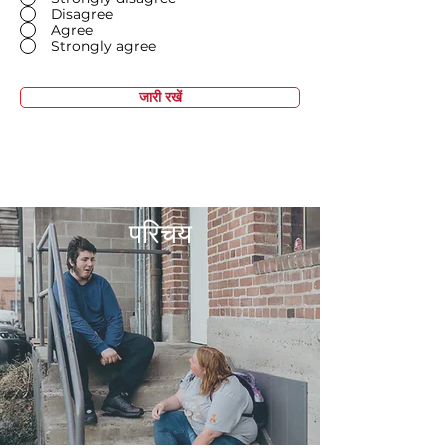
Disagree
Agree
Strongly agree
जारी रखें
परिचय