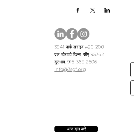
3941 पार्क ड्राइव #20-200
एल डोराडो हिल्स, सीए 95762
​​दूरभाष: 916-365-2606
​info@3sgf.org
आज दान करें