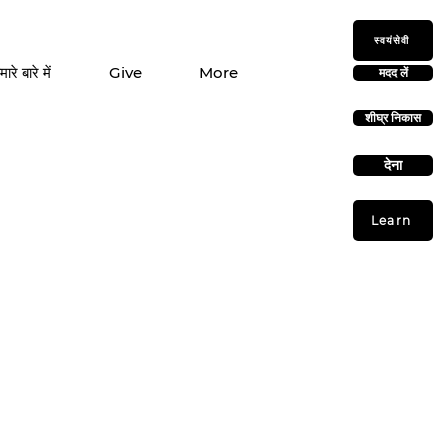
स्वयंसेवी
मारे बारे में
Give
More
मदद लें
शीघ्र निकास
देना
Learn