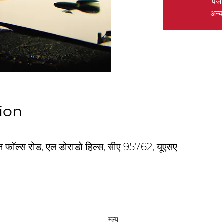
पंज
अन्य
ion
मन फॉल्स रोड, एल डोराडो हिल्स, सीए 95762, यूएसए
मूल्य