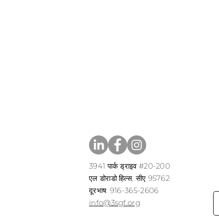
3941 पार्क ड्राइव #20-200
एल डोराडो हिल्स, सीए 95762
​​दूरभाष: 916-365-2606
​info@3sgf.org