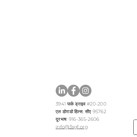
3941 पार्क ड्राइव #20-200
एल डोराडो हिल्स, सीए 95762
​​दूरभाष: 916-365-2606
​info@3sgf.org