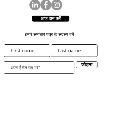
आज दान करें
हमारे समाचार पत्र के सदस्य बनें
जोड़ना
3941 पार्क ड्राइव #20-200
एल डोराडो हिल्स, सीए 95762
​​दूरभाष:
916-365-2606
​info@3sgf.org