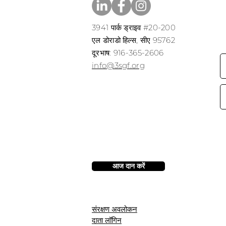
3941 पार्क ड्राइव #20-200
एल डोराडो हिल्स, सीए 95762
​​दूरभाष: 916-365-2606
​info@3sgf.org
आज दान करें
संरक्षण अवलोकन
दाता लॉगिन