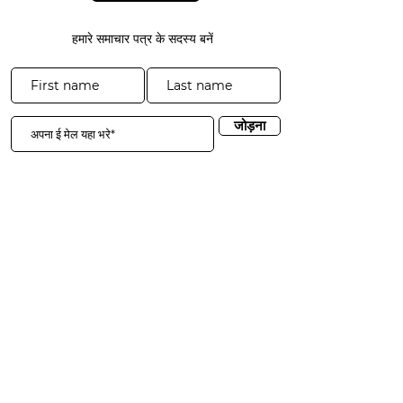
हमारे समाचार पत्र के सदस्य बनें
जोड़ना
3941 पार्क ड्राइव #20-200
एल डोराडो हिल्स, सीए 95762
​​दूरभाष:
916-365-2606
​info@3sgf.org