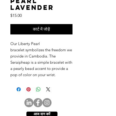
Pearl
Lavender
मूल्य
$15.00
कार्ट में जोड़ें
Our Liberty Pearl
bracelet symbolizes the freedom we
provide in Cambodia. The
Seraipheap is a simple bracelet with
a pearly bead accent to provide a
pop of color on your wrist.
आज दान करें