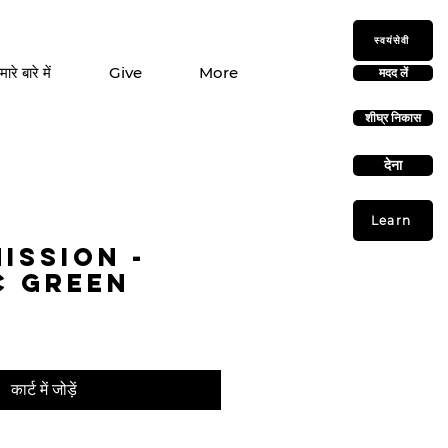
स्वयंसेवी
मारे बारे में
Give
More
मदद लें
शीघ्र निकास
देना
Learn
ission -
c Green
कार्ट में जोड़ें