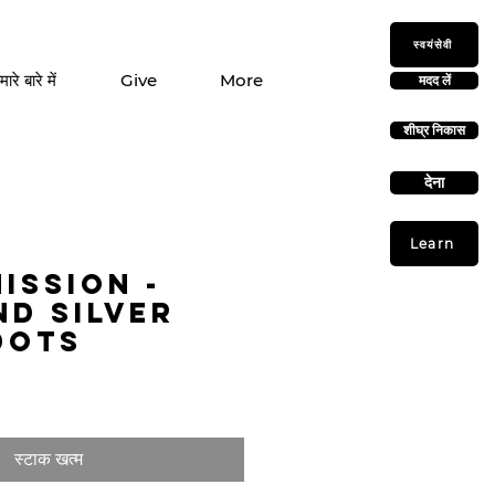
स्वयंसेवी
मारे बारे में
Give
More
मदद लें
शीघ्र निकास
देना
Learn
ission -
nd Silver
Dots
स्टाक खत्म