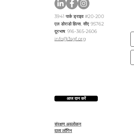
3941 पार्क ड्राइव #20-200
एल डोराडो हिल्स, सीए 95762
​​दूरभाष: 916-365-2606
​info@3sgf.org
आज दान करें
संरक्षण अवलोकन
दाता लॉगिन