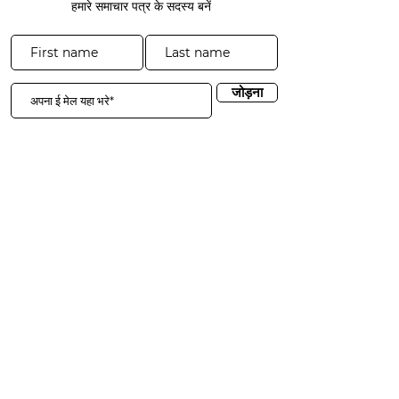
हमारे समाचार पत्र के सदस्य बनें
जोड़ना
3941 पार्क ड्राइव #20-200
एल डोराडो हिल्स, सीए 95762
​​दूरभाष:
916-365-2606
​info@3sgf.org
दाता लॉगिन
पारदर्शिता