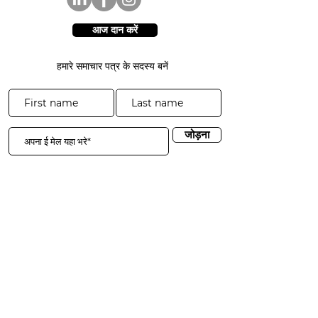
आज दान करें
हमारे समाचार पत्र के सदस्य बनें
जोड़ना
3941 पार्क ड्राइव #20-200
एल डोराडो हिल्स, सीए 95762
​​दूरभाष:
916-365-2606
​info@3sgf.org