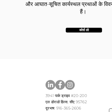
और आघात-सूचित कार्यस्थल प्रथाओं के विवरण
हैं।
कोर्स लो
3941 पार्क ड्राइव #20-200
एल डोराडो हिल्स, सीए 95762
​​दूरभाष: 916-365-2606