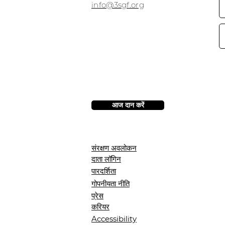
​info@3sgf.org
आज दान करें
संरक्षण अवलोकन
दाता लॉगिन
पारदर्शिता
गोपनीयता नीति
प्रेस
करियर
Accessibility