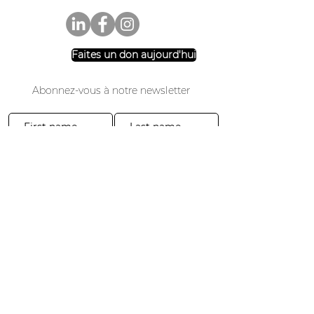
Faites un don aujourd'hui
Abonnez-vous à notre newsletter
Rejoindre
3941, promenade du parc #20-200
El Dorado Hills, Californie 95762
​​Tél :
916-365-2606