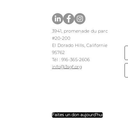
3941, promenade du parc
#20-200
El Dorado Hills, Californie
95762
​​Tél : 916-365-2606
​info@3sgf.org
Faites un don aujourd'hui