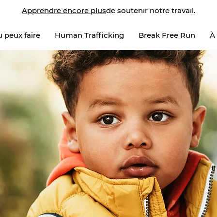
Apprendre encore plus
de soutenir notre travail.
 peux faire
Human Trafficking
Break Free Run
À