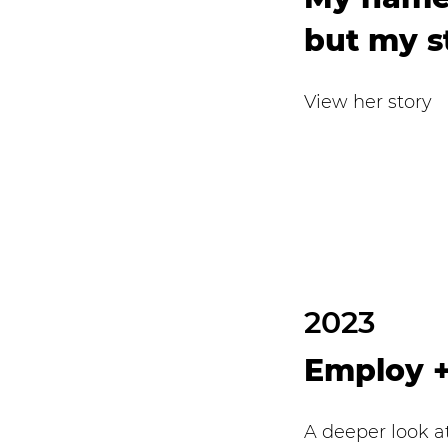
but my st
View her story
2023
Employ 
A deeper look a