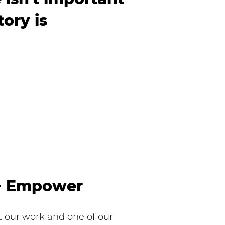
ory is
+ Empower
t our work and one of our