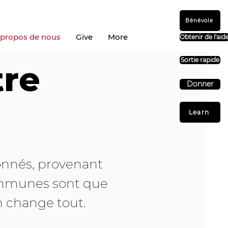
Bénévole
 propos de nous
Give
More
Obtenir de l'aid
Sortie rapide
tre
Donner
Learn
onnés, provenant
communes sont que
n change tout.