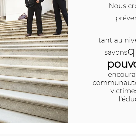
Nous cr
préve
tant au ni
q
savons
pouvo
encoura
communauté 
victime
l'édu