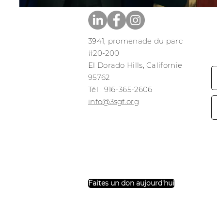
3941, promenade du parc
#20-200
El Dorado Hills, Californie
95762
​​Tél : 916-365-2606
​info@3sgf.org
Faites un don aujourd'hui