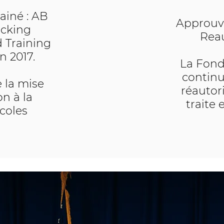
ainé : AB
Approuvé
icking
Reau
 Training
n 2017.
La Fond
continue
e la mise
réautor
n à la
traite 
coles