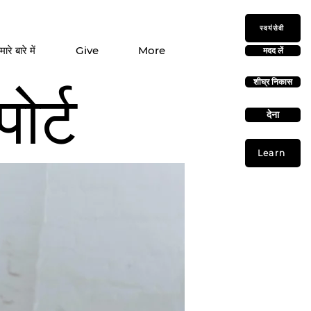
स्वयंसेवी
मारे बारे में
Give
More
मदद लें
शीघ्र निकास
ोर्ट
देना
Learn