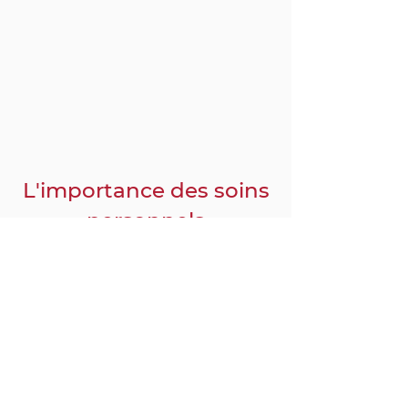
L'importance des soins
personnels
animé par Ashlie Bryant
Physique
Mental
Spirituel