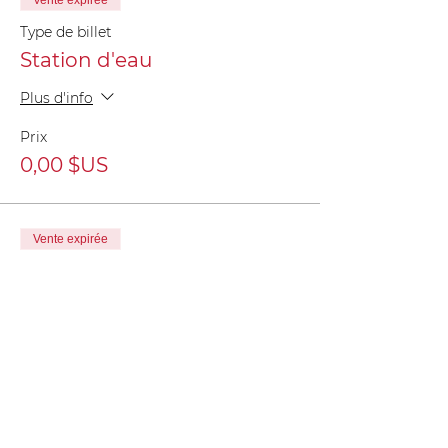
Vente expirée
Type de billet
Station d'eau
Plus d'info
Prix
0,00 $US
Vente expirée
Type de billet
Enregistrement des
bénévoles
Plus d'info
Prix
0,00 $US