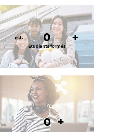
0
+
est.
Étudiants formés
+
0