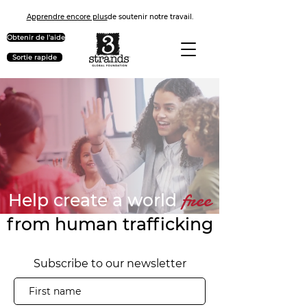
Apprendre encore plus
de soutenir notre travail.
Obtenir de l'aide
Sortie rapide
free
Help create a world
from human trafficking
Subscribe to our newsletter