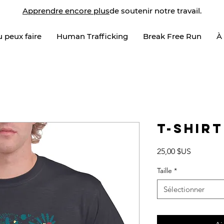
Apprendre encore plus
de soutenir notre travail.
 peux faire
Human Trafficking
Break Free Run
À
T-shirt
Prix
25,00 $US
Taille
*
Sélectionner