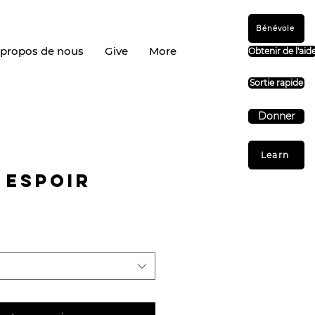
Bénévole
 propos de nous
Give
More
Obtenir de l'aid
Sortie rapide
Donner
Learn
 Espoir