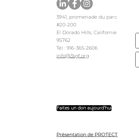
3941, promenade du parc
#20-200
El Dorado Hills, Californie
95762
​​Tél : 916-365-2606
​info@3sgf.org
Faites un don aujourd'hui
Présentation de PROTECT