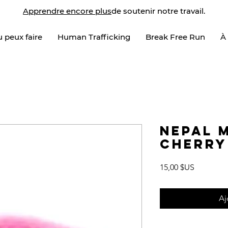
Apprendre encore plus
de soutenir notre travail.
 peux faire
Human Trafficking
Break Free Run
À
Nepal 
Cherry
Prix
15,00 $US
Aj