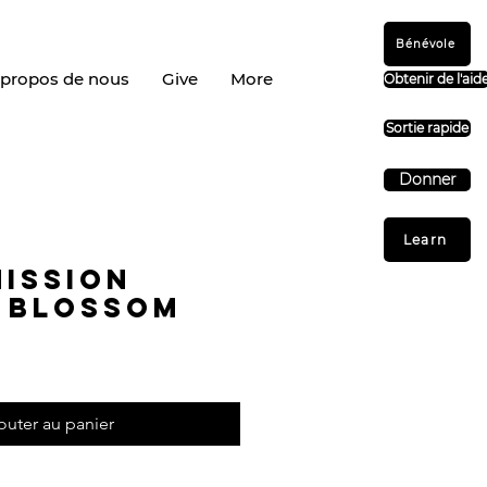
Bénévole
 propos de nous
Give
More
Obtenir de l'aid
Sortie rapide
Donner
Learn
Mission
 Blossom
outer au panier