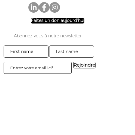
Faites un don aujourd'hui
Abonnez-vous à notre newsletter
Rejoindre
3941, promenade du parc #20-200
El Dorado Hills, Californie 95762
​​Tél :
916-365-2606