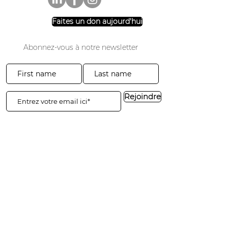
Faites un don aujourd'hui
Abonnez-vous à notre newsletter
Rejoindre
3941, promenade du parc #20-200
El Dorado Hills, Californie 95762
​​Tél :
916-365-2606
​info@3sgf.org